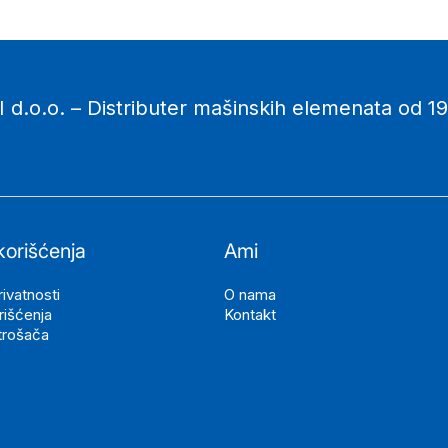
 d.o.o. – Distributer mašinskih elemenata od 19
korišćenja
Ami
rivatnosti
O nama
rišćenja
Kontakt
trošača