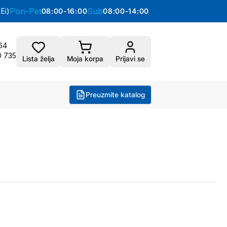
Pon-Pet
Sub
Ei)
08:00-16:00
08:00-14:00
64
0 735
Lista želja
Moja korpa
Prijavi se
Preuzmite katalog