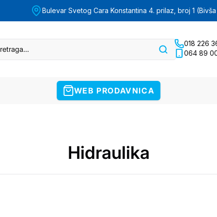
Bulevar Svetog Cara Konstantina 4. prilaz, broj 1 (Bivša 
018 226 3
064 89 0
WEB PRODAVNICA
Hidraulika