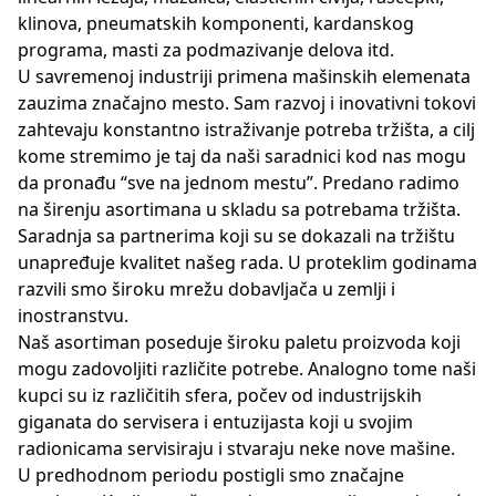
klinova, pneumatskih komponenti, kardanskog
programa, masti za podmazivanje delova itd.
U savremenoj industriji primena mašinskih elemenata
zauzima značajno mesto. Sam razvoj i inovativni tokovi
zahtevaju konstantno istraživanje potreba tržišta, a cilj
kome stremimo je taj da naši saradnici kod nas mogu
da pronađu “sve na jednom mestu”. Predano radimo
na širenju asortimana u skladu sa potrebama tržišta.
Saradnja sa partnerima koji su se dokazali na tržištu
unapređuje kvalitet našeg rada. U proteklim godinama
razvili smo široku mrežu dobavljača u zemlji i
inostranstvu.
Naš asortiman poseduje široku paletu proizvoda koji
mogu zadovoljiti različite potrebe. Analogno tome naši
kupci su iz različitih sfera, počev od industrijskih
giganata do servisera i entuzijasta koji u svojim
radionicama servisiraju i stvaraju neke nove mašine.
U predhodnom periodu postigli smo značajne