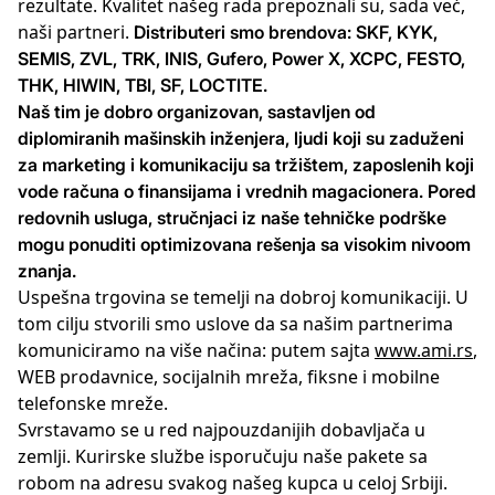
rezultate. Kvalitet našeg rada prepoznali su, sada već,
naši partneri.
Distributeri smo brendova: SKF, KYK,
SEMIS, ZVL, TRK, INIS, Gufero, Power X, XCPC, FESTO,
THK, HIWIN, TBI, SF, LOCTITE.
Naš tim je dobro organizovan, sastavljen od
diplomiranih mašinskih inženjera, ljudi koji su zaduženi
za marketing i komunikaciju sa tržištem, zaposlenih koji
vode računa o finansijama i vrednih magacionera. Pored
redovnih usluga, stručnjaci iz naše tehničke podrške
mogu ponuditi optimizovana rešenja sa visokim nivoom
znanja.
Uspešna trgovina se temelji na dobroj komunikaciji. U
tom cilju stvorili smo uslove da sa našim partnerima
komuniciramo na više načina: putem sajta
www.ami.rs
,
WEB prodavnice, socijalnih mreža, fiksne i mobilne
telefonske mreže.
Svrstavamo se u red najpouzdanijih dobavljača u
zemlji. Kurirske službe isporučuju naše pakete sa
robom na adresu svakog našeg kupca u celoj Srbiji.