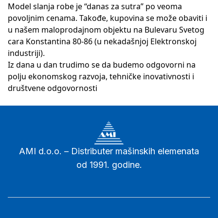
Model slanja robe je “danas za sutra” po veoma
povoljnim cenama. Takođe, kupovina se može obaviti i
u našem maloprodajnom objektu na Bulevaru Svetog
cara Konstantina 80-86 (u nekadašnjoj Elektronskoj
industriji).
Iz dana u dan trudimo se da budemo odgovorni na
polju ekonomskog razvoja, tehničke inovativnosti i
društvene odgovornosti
AMI d.o.o. – Distributer mašinskih elemenata
od 1991. godine.