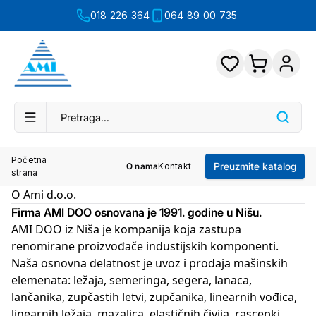
018 226 364
064 89 00 735
Početna
Preuzmite katalog
O nama
Kontakt
strana
O Ami d.o.o.
Firma AMI DOO osnovana je 1991. godine u Nišu.
AMI DOO iz Niša je kompanija koja zastupa
renomirane proizvođače industijskih komponenti.
Naša osnovna delatnost je uvoz i prodaja mašinskih
elemenata: ležaja, semeringa, segera, lanaca,
lančanika, zupčastih letvi, zupčanika, linearnih vođica,
linearnih ležaja, mazalica, elastičnih čivija, rascepki,