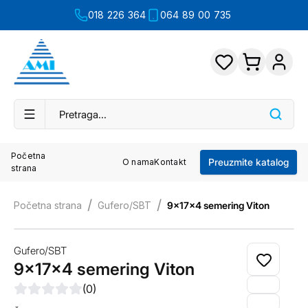
018 226 364
064 89 00 735
Početna
Preuzmite katalog
O nama
Kontakt
strana
/
/
Početna strana
Gufero/SBT
9x17x4 semering Viton
Gufero/SBT
9x17x4 semering Viton
(
0
)