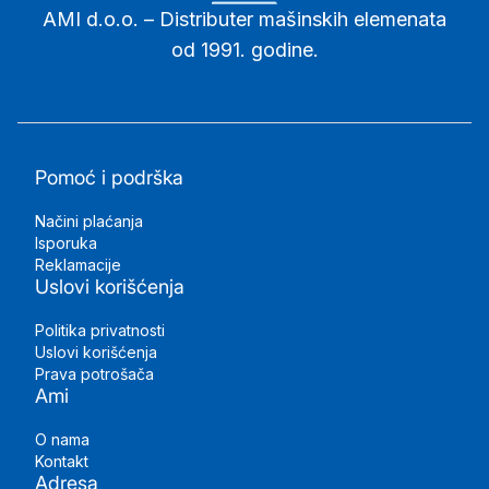
AMI d.o.o. – Distributer mašinskih elemenata
od 1991. godine.
Pomoć i podrška
Načini plaćanja
Isporuka
Reklamacije
Uslovi korišćenja
Politika privatnosti
Uslovi korišćenja
Prava potrošača
Ami
O nama
Kontakt
Adresa