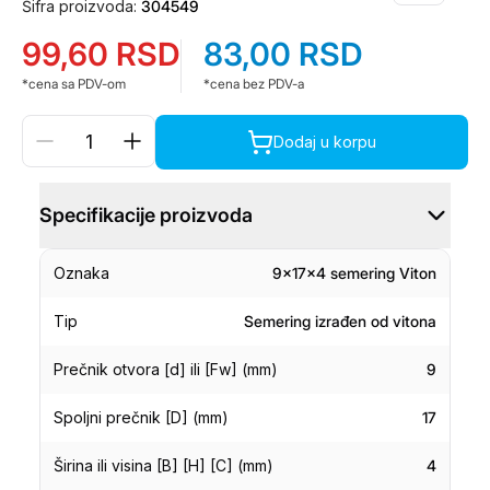
Šifra proizvoda:
304549
99,60
RSD
83,00
RSD
*cena sa PDV-om
*cena bez PDV-a
Dodaj u korpu
Specifikacije proizvoda
Oznaka
9x17x4 semering Viton
Tip
Semering izrađen od vitona
Prečnik otvora [d] ili [Fw] (mm)
9
Spoljni prečnik [D] (mm)
17
Širina ili visina [B] [H] [C] (mm)
4