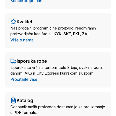
Kontaktirajte nas
Kvalitet
Naš prodajni program čine proizvodi renomiranih
proizvodjača kao što su
KYK
,
SKF
,
FKL
,
ZVL
Više o nama
Isporuka robe
Isporuka se vrši na teritoriji cele Srbije, svakim radnim
danom, AKS ili City Express kurirskom službom.
Pročitajte više
Katalog
Cenovnik naših proizvoda dostupan je za preuzimanje
u PDF formatu.