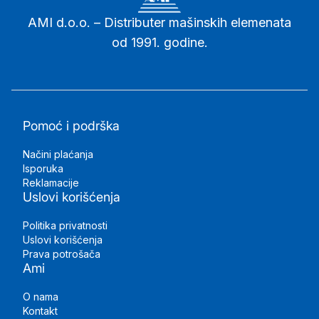
AMI d.o.o. – Distributer mašinskih elemenata
od 1991. godine.
Pomoć i podrška
Načini plaćanja
Isporuka
Reklamacije
Uslovi korišćenja
Politika privatnosti
Uslovi korišćenja
Prava potrošača
Ami
O nama
Kontakt