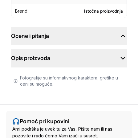
Brend
Istočna proizvodnja
Ocene i pitanja
Opis proizvoda
Fotografije su informativnog karaktera, greške u
ceni su moguće.
Pomoć pri kupovini
Ami podrška je uvek tu za Vas. Pišite nam ili nas
pozovite i rado ćemo Vam izaći u susret.