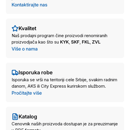
Kontaktirajte nas
Kvalitet
Naš prodajni program čine proizvodi renomiranih
proizvodjača kao što su
KYK
,
SKF
,
FKL
,
ZVL
Više o nama
Isporuka robe
Isporuka se vrši na teritoriji cele Srbije, svakim radnim
danom, AKS ili City Express kurirskom službom.
Pročitajte više
Katalog
Cenovnik naših proizvoda dostupan je za preuzimanje