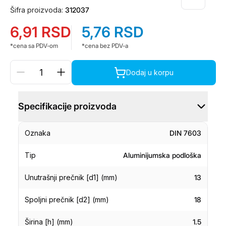
Šifra proizvoda:
312037
6,91
RSD
5,76
RSD
*cena sa PDV-om
*cena bez PDV-a
Dodaj u korpu
Specifikacije proizvoda
Oznaka
DIN 7603
Tip
Aluminijumska podloška
Unutrašnji prečnik [d1] (mm)
13
Spoljni prečnik [d2] (mm)
18
Širina [h] (mm)
1.5