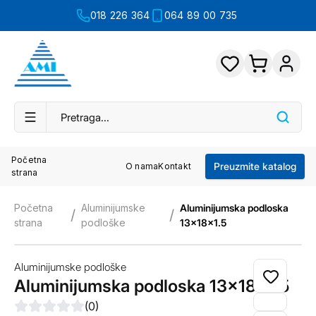
018 226 364
064 89 00 735
Početna
Preuzmite katalog
O nama
Kontakt
strana
Početna
Aluminijumske
Aluminijumska podloska
/
/
strana
podloške
13x18x1.5
Aluminijumske podloške
Aluminijumska podloska 13x18x1.5
(
0
)