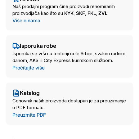
Naš prodajni program čine proizvodi renomiranih
proizvodjača kao što su
KYK
,
SKF
,
FKL
,
ZVL
Više o nama
Isporuka robe
Isporuka se vrši na teritoriji cele Srbije, svakim radnim
danom, AKS ili City Express kurirskom službom.
Pročitajte više
Katalog
Cenovnik naših proizvoda dostupan je za preuzimanje
u PDF formatu.
Preuzmite PDF