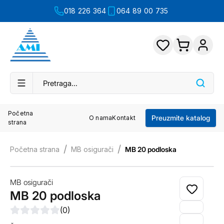
018 226 364
064 89 00 735
Početna
Preuzmite katalog
O nama
Kontakt
strana
/
/
Početna strana
MB osigurači
MB 20 podloska
MB osigurači
MB 20 podloska
(
0
)