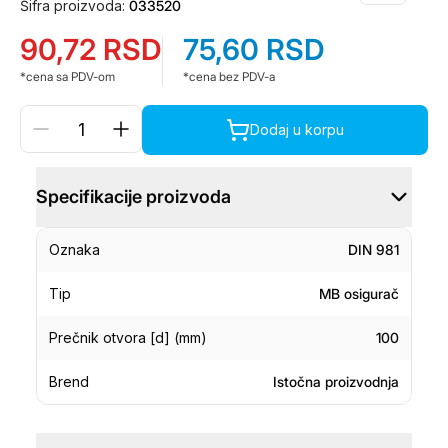
Šifra proizvoda:
033520
90,72
RSD
75,60
RSD
*cena sa PDV-om
*cena bez PDV-a
Dodaj u korpu
Specifikacije proizvoda
Oznaka
DIN 981
Tip
MB osigurač
Prečnik otvora [d] (mm)
100
Brend
Istočna proizvodnja