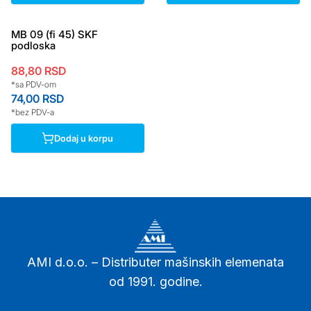
MB 09 (fi 45) SKF
podloska
88,80
RSD
*sa PDV-om
74,00
RSD
*bez PDV-a
Dodaj u korpu
AMI d.o.o. – Distributer mašinskih elemenata
od 1991. godine.