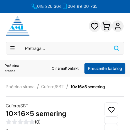
018 226 364
064 89 00 735
Početna
Preuzmite katalog
O nama
Kontakt
strana
/
/
Početna strana
Gufero/SBT
10x16x5 semering
Gufero/SBT
10x16x5 semering
(
0
)