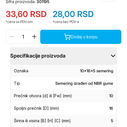
Šifra proizvoda:
301195
33,60
RSD
28,00
RSD
*cena sa PDV-om
*cena bez PDV-a
Dodaj u korpu
Specifikacije proizvoda
Oznaka
10x16x5 semering
Tip
Semering izrađen od NBR gume
Prečnik otvora [d] ili [Fw] (mm)
10
Spoljni prečnik [D] (mm)
16
Širina ili visina [B] [H] [C] (mm)
5