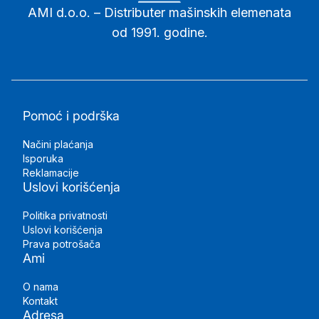
AMI d.o.o. – Distributer mašinskih elemenata
od 1991. godine.
Pomoć i podrška
Načini plaćanja
Isporuka
Reklamacije
Uslovi korišćenja
Politika privatnosti
Uslovi korišćenja
Prava potrošača
Ami
O nama
Kontakt
Adresa