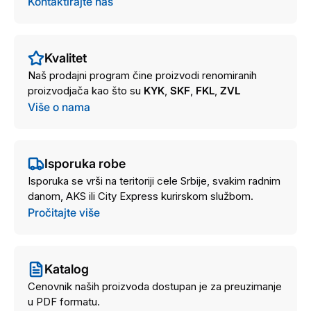
Kontaktirajte nas
Kvalitet
Naš prodajni program čine proizvodi renomiranih
proizvodjača kao što su
KYK
,
SKF
,
FKL
,
ZVL
Više o nama
Isporuka robe
Isporuka se vrši na teritoriji cele Srbije, svakim radnim
danom, AKS ili City Express kurirskom službom.
Pročitajte više
Katalog
Cenovnik naših proizvoda dostupan je za preuzimanje
u PDF formatu.