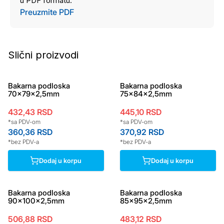
u PDF formatu.
Preuzmite PDF
Slični proizvodi
Bakarna podloska
Bakarna podloska
70x79x2,5mm
75x84x2,5mm
432,43
RSD
445,10
RSD
*sa PDV-om
*sa PDV-om
360,36
RSD
370,92
RSD
*bez PDV-a
*bez PDV-a
Dodaj u korpu
Dodaj u korpu
Bakarna podloska
Bakarna podloska
90x100x2,5mm
85x95x2,5mm
506,88
RSD
483,12
RSD