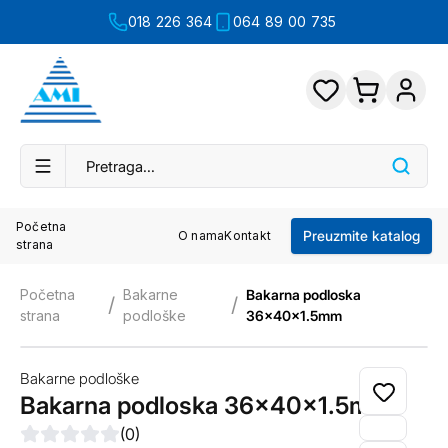
018 226 364
064 89 00 735
Početna
Preuzmite katalog
O nama
Kontakt
strana
Početna
Bakarne
Bakarna podloska
/
/
strana
podloške
36x40x1.5mm
Bakarne podloške
Bakarna podloska 36x40x1.5mm
(
0
)