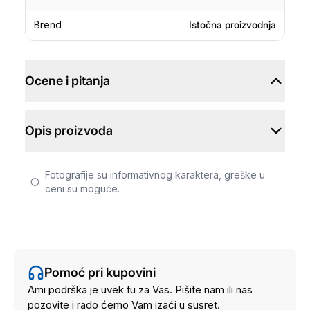
Brend
Istočna proizvodnja
Ocene i pitanja
Opis proizvoda
Fotografije su informativnog karaktera, greške u
ceni su moguće.
Pomoć pri kupovini
Ami podrška je uvek tu za Vas. Pišite nam ili nas
pozovite i rado ćemo Vam izaći u susret.