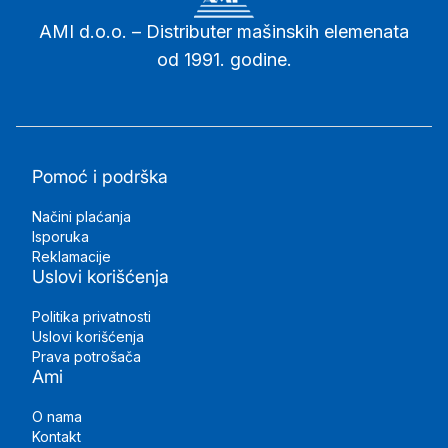
AMI d.o.o. – Distributer mašinskih elemenata
od 1991. godine.
Pomoć i podrška
Načini plaćanja
Isporuka
Reklamacije
Uslovi korišćenja
Politika privatnosti
Uslovi korišćenja
Prava potrošača
Ami
O nama
Kontakt