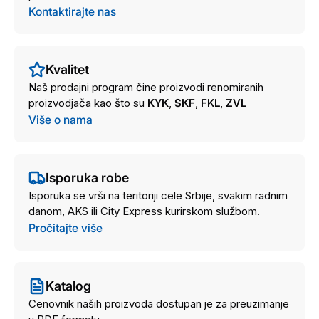
Kontaktirajte nas
Kvalitet
Naš prodajni program čine proizvodi renomiranih
proizvodjača kao što su
KYK
,
SKF
,
FKL
,
ZVL
Više o nama
Isporuka robe
Isporuka se vrši na teritoriji cele Srbije, svakim radnim
danom, AKS ili City Express kurirskom službom.
Pročitajte više
Katalog
Cenovnik naših proizvoda dostupan je za preuzimanje