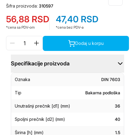
Šifra proizvoda:
310597
56,88
RSD
47,40
RSD
*cena sa PDV-om
*cena bez PDV-a
Dodaj u korpu
Specifikacije proizvoda
Oznaka
DIN 7603
Tip
Bakarna podloška
Unutrašnji prečnik [d1] (mm)
36
Spoljni prečnik [d2] (mm)
40
Širina [h] (mm)
1.5