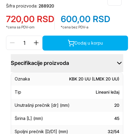
Šifra proizvoda:
288920
720,00
RSD
600,00
RSD
*cena sa PDV-om
*cena bez PDV-a
Dodaj u korpu
Specifikacije proizvoda
Oznaka
KBK 20 UU (LMEK 20 UU)
Tip
Lineani ležaj
Unutrašnji prečnik [dr] (mm)
20
Širina [L] (mm)
45
Spoljni prečnik [D/D1] (mm)
32/54