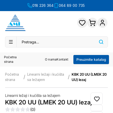
018 226 364
064 89 00 735
Početna
Preuzmite katalog
O nama
Kontakt
strana
Početna
Linearni ležaji i kućišta
KBK 20 UU (LMEK 20
/
/
strana
sa ležajem
UU) lezaj
Linearni ležaji i kućišta sa ležajem
KBK 20 UU (LMEK 20 UU) lezaj
(
0
)