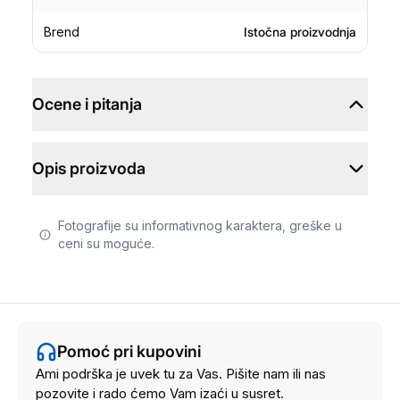
Brend
Istočna proizvodnja
Ocene i pitanja
Opis proizvoda
Fotografije su informativnog karaktera, greške u
ceni su moguće.
Pomoć pri kupovini
Ami podrška je uvek tu za Vas. Pišite nam ili nas
pozovite i rado ćemo Vam izaći u susret.