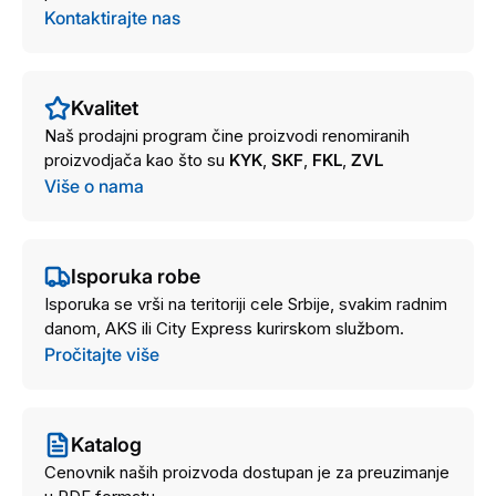
Kontaktirajte nas
Kvalitet
Naš prodajni program čine proizvodi renomiranih
proizvodjača kao što su
KYK
,
SKF
,
FKL
,
ZVL
Više o nama
Isporuka robe
Isporuka se vrši na teritoriji cele Srbije, svakim radnim
danom, AKS ili City Express kurirskom službom.
Pročitajte više
Katalog
Cenovnik naših proizvoda dostupan je za preuzimanje