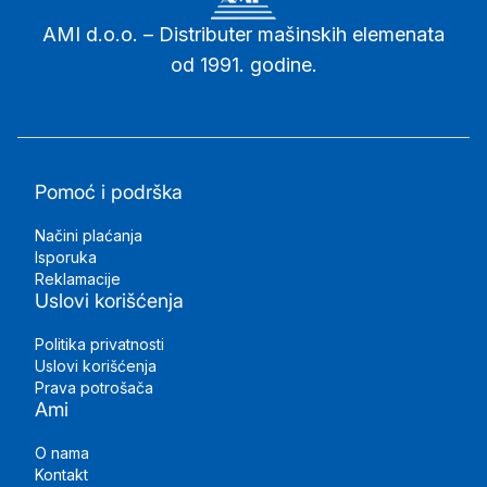
AMI d.o.o. – Distributer mašinskih elemenata
od 1991. godine.
Pomoć i podrška
Načini plaćanja
Isporuka
Reklamacije
Uslovi korišćenja
Politika privatnosti
Uslovi korišćenja
Prava potrošača
Ami
O nama
Kontakt