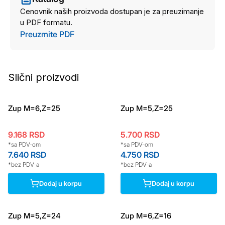
Cenovnik naših proizvoda dostupan je za preuzimanje
u PDF formatu.
Preuzmite PDF
Slični proizvodi
Zup M=6,Z=25
Zup M=5,Z=25
9.168
RSD
5.700
RSD
*sa PDV-om
*sa PDV-om
7.640
RSD
4.750
RSD
*bez PDV-a
*bez PDV-a
Dodaj u korpu
Dodaj u korpu
Zup M=5,Z=24
Zup M=6,Z=16