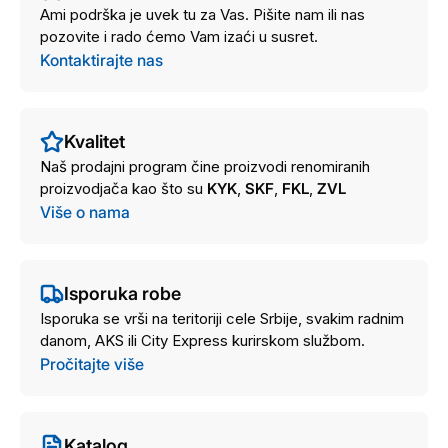
Ami podrška je uvek tu za Vas. Pišite nam ili nas
pozovite i rado ćemo Vam izaći u susret.
Kontaktirajte nas
Kvalitet
Naš prodajni program čine proizvodi renomiranih
proizvodjača kao što su
KYK
,
SKF
,
FKL
,
ZVL
Više o nama
Isporuka robe
Isporuka se vrši na teritoriji cele Srbije, svakim radnim
danom, AKS ili City Express kurirskom službom.
Pročitajte više
Katalog