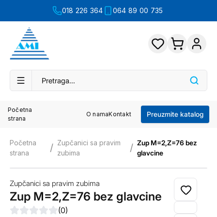
018 226 364
064 89 00 735
Početna
Preuzmite katalog
O nama
Kontakt
strana
Početna
Zupčanici sa pravim
Zup M=2,Z=76 bez
/
/
strana
zubima
glavcine
Zupčanici sa pravim zubima
Zup M=2,Z=76 bez glavcine
(
0
)