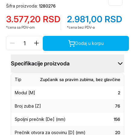
Šifra proizvoda:
1280276
3.577,20
RSD
2.981,00
RSD
*cena sa PDV-om
*cena bez PDV-a
Dodaj u korpu
Specifikacije proizvoda
Tip
Zupčanik sa pravim zubima, bez glavčine
Modul [M]
2
Broj zuba [Z]
76
Spoljni prečnik [De] (mm)
156
Prečnik otvora za osovinu [D] (mm)
20